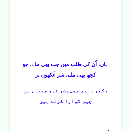
ہاں، اُن کی طلب میں جب بھی ملے، جو
کچھ بھی ملے، سَر آنکھوں پر
دکھ، درد، مصیبت، غم، صدمہ، ہر
چیز گوارا کرتے ہیں