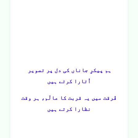
ہم پیکرِ جاناں کی دل پر تصویر
اُتارا کرتے ہیں
فُرقت میں یہ قربت کا عالَم، ہر وقت
نظارا کرتے ہیں