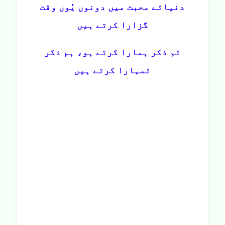
دنیائے محبت میں دونوں یُوں وقت
گزارا کرتے ہیں
تم ذکر ہمارا کرتے ہو، ہم ذکر
تمہارا کرتے ہیں