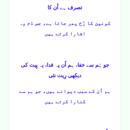
تصرف ہے اُن کا
کونین کا رُخ پھر جاتا ہے، جس دَم وہ
اشارا کرتے ہیں
جو ہَم سے خفا، ہم اُن پہ فدا، یہ پِیت کی
دیکھی رِیت نئی
ہم اُن کے سبب دیوانے ہیں، جو ہم سے
کنارا کرتے ہیں