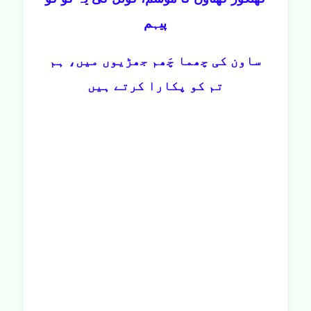
پیہم
ساون کی چھما چَھم جھڑیوں میں، ہم
تم کو پکارا کرتے ہیں