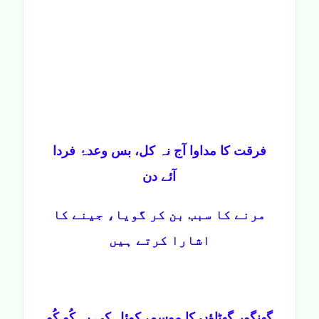
فرقت کا مداوا آج نہ کل، بس وعدۂ فردا
آئے دن
مرنے کا سبب بن کر گویا، جینے کا
اشارا کرتے ہیں
گھنگور گھٹاؤں کا موسم، کوئل کی یہ کُو کُو