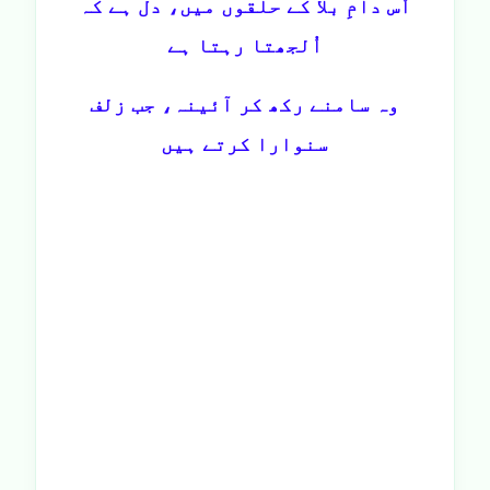
اُس دامِ بلا کے حلقوں میں، دل ہے کہ
اُلجھتا رہتا ہے
وہ سامنے رکھ کر آئینہ، جب زلف
سنوارا کرتے ہیں